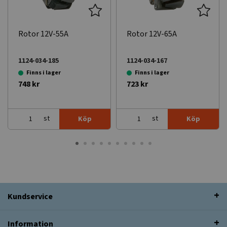
Rotor 12V-55A
Rotor 12V-65A
1124-034-185
1124-034-167
Finns i lager
Finns i lager
748 kr
723 kr
st
st
Köp
Köp
Kundservice
Information