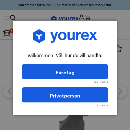
Välkommen till Yourex - Din Grossist på bilelektriska reservdelar.
Sök
Fordon:
Inget fordon valt
▼
produkt,
tillverkare,
kategori
Välkommen! Välj hur du vill handla:
Företag
exkl. moms
Privatperson
inkl. moms