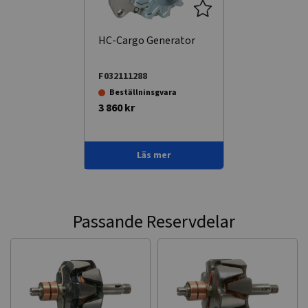
HC-Cargo Generator
F032111288
Beställninsgvara
3 860 kr
Läs mer
Passande Reservdelar