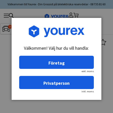
Välkommen till Yourex - Din Grossist på bilelektriska reservdelar - 08 735 81 60
Sök
Fordon:
Inget fordon valt
▼
produkt,
tillverkare,
kategori
Välkommen! Välj hur du vill handla:
Företag
exkl. moms
Privatperson
inkl. moms