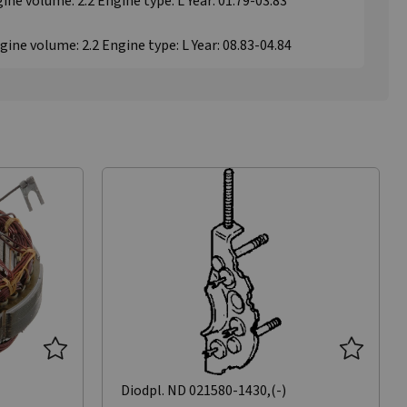
gine volume: 2.2 Engine type: L Year: 01.79-03.83
ngine volume: 2.2 Engine type: L Year: 08.83-04.84
Diodpl. ND 021580-1430,(-)