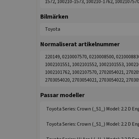
1572, 100210-1573, 100210-1762, 100210757
Bilmärken
Toyota
Normaliserat artikelnummer
220149, 0210007570, 0210008500, 021000883
1002101551, 1002101552, 1002101553, 10021
1002101762, 1002107570, 2702054021, 27020
2703054020, 2703054021, 2703054022, 2703
Passar modeller
Toyota Series: Crown (_S1_) Model: 2.2 D Eng
Toyota Series: Crown (_S1_) Model: 2.2 D Eng