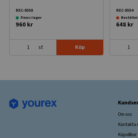
REC-8558
REC-8554
Finns i lager
Beställn
960 kr
648 kr
st
Köp
Kundser
Om oss
Kontakta 
Köpvillkor