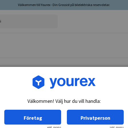
Välkommen till Yourex - Din Grossist på bilelektriska reservdelar.
Artikelnr: 90-555-0065
Toyota Gen. (22-0149)
Välkommen! Välj hur du vill handla:
Teknisk info:
12V - 40A, 1V, (E, F, N)
Företag
Privatperson
exkl. moms
inkl. moms