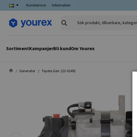
Kundservice
Information
Sök
produkt,
tillverkare,
kategori
Sortiment
Kampanjer
Bli kund
Om Yourex
Generator
Toyota Gen. (22-0149)