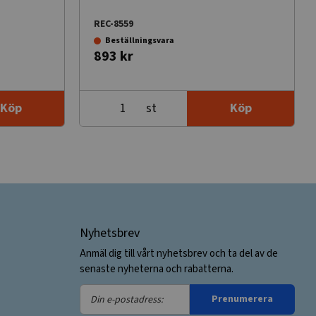
REC-8559
Beställningsvara
893 kr
st
Köp
Köp
Nyhetsbrev
Anmäl dig till vårt nyhetsbrev och ta del av de
senaste nyheterna och rabatterna.
Din
Prenumerera
e-