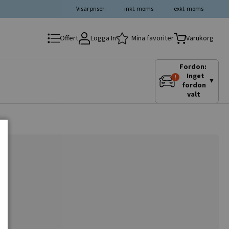
Visar priser:
inkl. moms
exkl. moms
Logga In
Mina favoriter
Offert
Varukorg
Fordon:
Inget
▼
fordon
valt