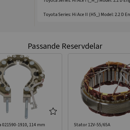
Toyota Series: Hi Ace I (_H_) Model: 2.2 D En
Toyota Series: Hi Ace II (H5_) Model: 2.2 D E
Passande Reservdelar
a 021590-1910, 114 mm
Stator 12V-55/65A