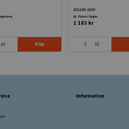
021100-2150
ingsvara
Finns i lager
1 183 kr
st
st
Köp
vice
Information
oss