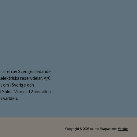
postadress:
Vi är en av Sveriges ledande
elektriska reservdelar, A/C
nt om i Sverige och
olna. Vi är ca 12 anställda
i världen.
Copyright © 2026 Yourex Skapad med
Vendre