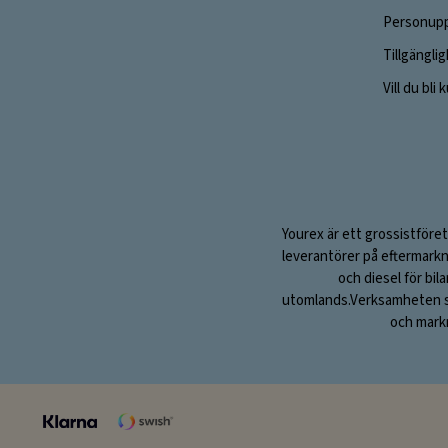
Personupp
Tillgängli
Vill du bli
Yourex är ett grossistföret
leverantörer på eftermarkn
och diesel för bil
utomlands.Verksamheten sta
och markn