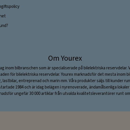
giftspolicy
ghet
 kund?
Om Yourex
ag inom bilbranschen som är specialiserade på bilelektriska reservdelar. 
aden för bilelektriska reservdelar. Yourex marknadsför det mesta inom bil
ar, lastbilar, entreprenad och marin mm. Våra produkter säljs till kunder ru
rtade 1984 och är idag belägen i nyrenoverade, ändamålsenliga lokaler i S
adsför ungefär 30 000 artiklar från utvalda kvalitetsleverantörer runt om 