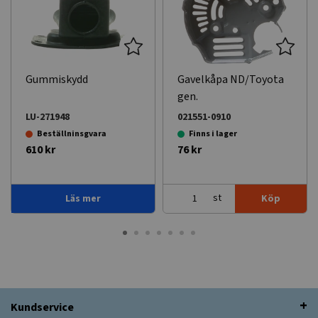
Gummiskydd
Gavelkåpa ND/Toyota
gen.
LU-271948
021551-0910
Beställninsgvara
Finns i lager
610 kr
76 kr
st
Läs mer
Köp
Kundservice