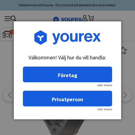
Välkommen till Yourex - Din Grossist på bilelektriska reservdelar.
Sök
Fordon:
Inget fordon valt
▼
produkt,
tillverkare,
kategori
Välkommen! Välj hur du vill handla:
Företag
exkl. moms
Privatperson
inkl. moms