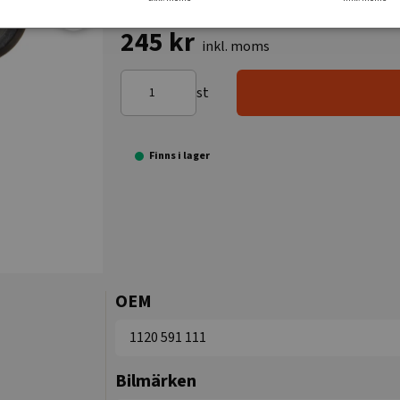
245 kr
inkl. moms
st
Finns i lager
OEM
1120 591 111
Bilmärken