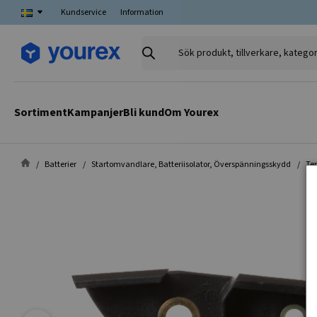
Kundservice
Information
Sök
produkt,
tillverkare,
kategori
Sortiment
Kampanjer
Bli kund
Om Yourex
Batterier
Startomvandlare, Batteriisolator, Överspänningsskydd
Te