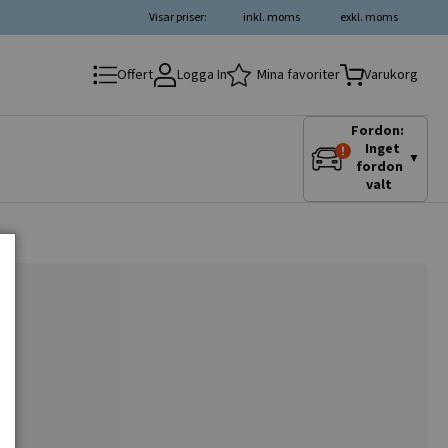
Visar priser:
inkl. moms
exkl. moms
Logga In
Mina favoriter
Offert
Varukorg
Fordon:
Inget
▼
fordon
valt