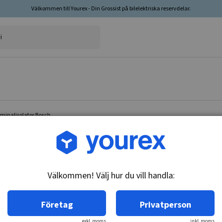
Välkommen till Yourex - Din Grossist på bilelektriska reservdelar.
rminalisolator Bosch
Artikelnr: Y-563
Terminalisolator Bosch
Välkommen! Välj hur du vill handla:
Teknisk info:
Terminalisolator, Bosch.
Företag
Privatperson
exkl. moms
inkl. moms