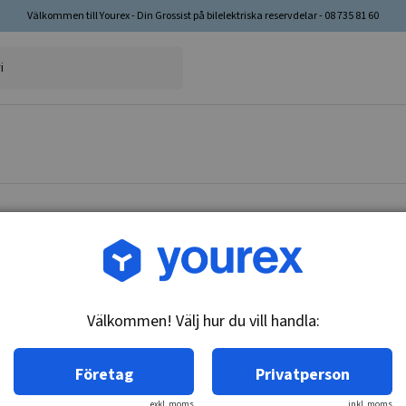
Välkommen till Yourex - Din Grossist på bilelektriska reservdelar - 08 735 81 60
Artikelnr: Y-678
Terminalbult (+), M6x50
Välkommen! Välj hur du vill handla:
Teknisk info:
Terminalbult (+) M6 x 50 mm.
Företag
Privatperson
exkl. moms
inkl. moms