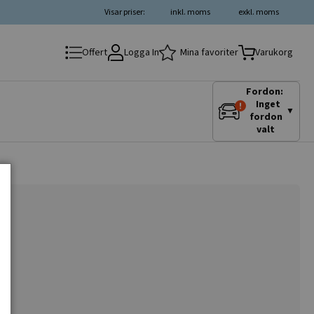
Visar priser:
inkl. moms
exkl. moms
Logga In
Mina favoriter
Offert
Varukorg
Fordon:
Inget
▼
fordon
valt