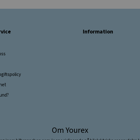
vice
Information
oss
giftspolicy
ghet
 kund?
Om Yourex