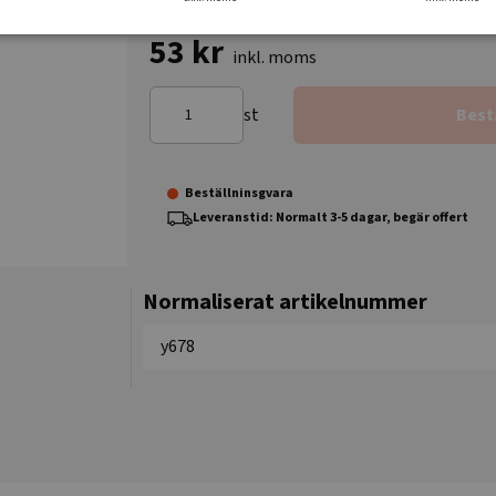
53 kr
inkl. moms
st
Best
Beställninsgvara
Leveranstid: Normalt 3-5 dagar, begär offert
Normaliserat artikelnummer
y678