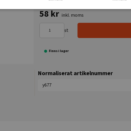
58 kr
inkl. moms
st
Finns i lager
Normaliserat artikelnummer
y677