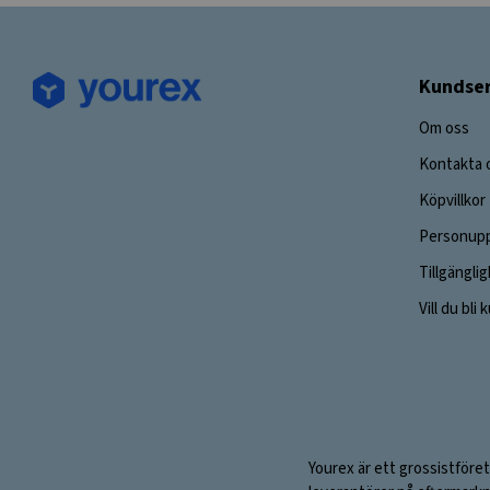
Kundser
Om oss
Kontakta 
Köpvillkor
Personupp
Tillgängli
Vill du bli
Yourex är ett grossistföret