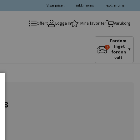
Visar priser:
inkl. moms
exkl. moms
Logga In
Mina favoriter
Offert
Varukorg
Fordon:
Inget
▼
fordon
valt
x38