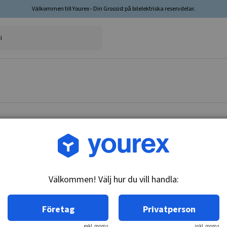
Välkommen till Yourex - Din Grossist på bilelektriska reservdelar.
Artikelnr: Y-677
Terminalbult (+), M6/M8
Välkommen! Välj hur du vill handla:
Teknisk info:
Terminalbult (+) M6/M8 x 38 mm.
Företag
Privatperson
exkl. moms
inkl. moms