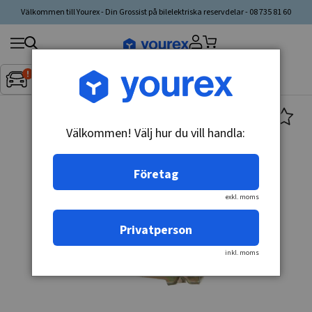
Välkommen till Yourex - Din Grossist på bilelektriska reservdelar - 08 735 81 60
Sök
Fordon:
Inget fordon valt
▼
produkt,
tillverkare,
kategori
Välkommen! Välj hur du vill handla:
Företag
exkl. moms
Privatperson
inkl. moms