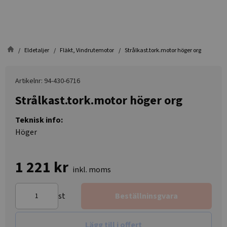
Eldetaljer
Fläkt, Vindrutemotor
Strålkast.tork.motor höger org
Artikelnr: 94-430-6716
Strålkast.tork.motor höger org
Teknisk info:
Höger
1 221 kr
inkl. moms
st
Beställninsgvara
Lägg till i offert