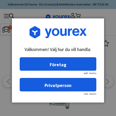
Välkommen till Yourex - Din Grossist på bilelektriska reservdelar - 08 735 81 60
Sök
Fordon:
Inget fordon valt
▼
produkt,
tillverkare,
kategori
Välkommen! Välj hur du vill handla:
Företag
exkl. moms
Privatperson
inkl. moms