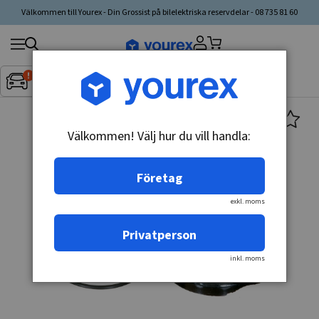
Välkommen till Yourex - Din Grossist på bilelektriska reservdelar - 08 735 81 60
Sök
Fordon:
Inget fordon valt
▼
produkt,
tillverkare,
kategori
Välkommen! Välj hur du vill handla:
Företag
exkl. moms
Privatperson
inkl. moms