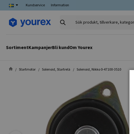
Kundservice
Information
Sök
produkt,
tillverkare,
kategori
Sortiment
Kampanjer
Bli kund
Om Yourex
Startmotor
Solenoid, Startrelä
Solenoid, Nikko 0-47100-3510