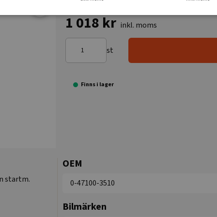
1 018 kr
inkl. moms
st
Finns i lager
OEM
on startm.
0-47100-3510
Bilmärken