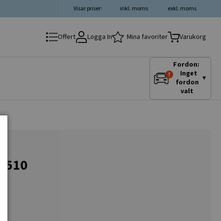
Visar priser:
inkl. moms
exkl. moms
Logga In
Mina favoriter
Offert
Varukorg
Fordon:
Inget
▼
fordon
valt
-3510