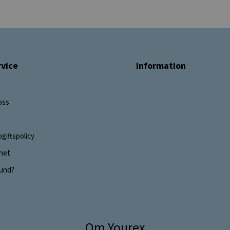
vice
Information
oss
giftspolicy
ghet
 kund?
Om Yourex