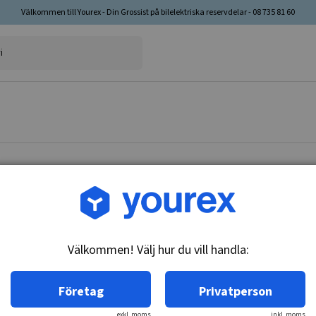
Välkommen till Yourex - Din Grossist på bilelektriska reservdelar - 08 735 81 60
Artikelnr: 12-231-2351
Solenoid, Nikko 0-47100
Välkommen! Välj hur du vill handla:
Teknisk info:
24V, 5.5kw, 3 term.
Företag
Privatperson
exkl. moms
inkl. moms