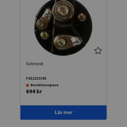
Solenoid
F032133395
Beställninsgvara
694 kr
Läs mer