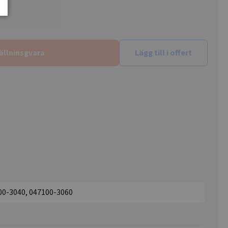
ällninsgvara
Lägg till i offert
00-3040, 047100-3060