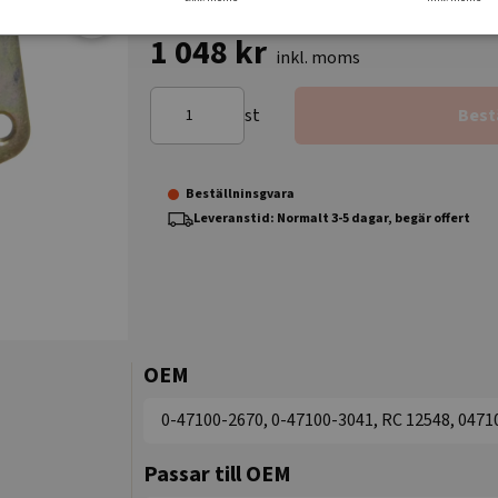
1 048 kr
inkl. moms
st
Best
Beställninsgvara
Leveranstid: Normalt 3-5 dagar, begär offert
OEM
0-47100-2670, 0-47100-3041, RC 12548, 0471
Passar till OEM