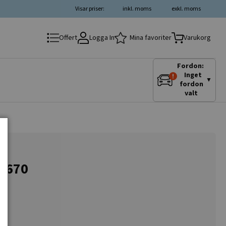
Visar priser:
inkl. moms
exkl. moms
Logga In
Mina favoriter
Offert
Varukorg
Fordon:
Inget
▼
fordon
valt
-2670