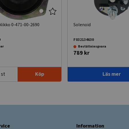
 Nikko 0-471-00-2690
Solenoid
9
F032134630
ger
Beställninsgvara
789 kr
st
Köp
Läs mer
vice
Information