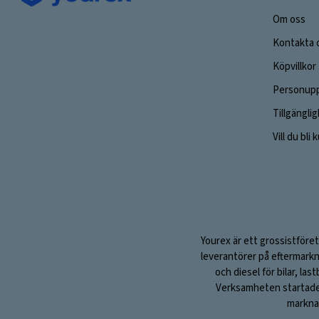
Om oss
Kontakta 
Köpvillkor
Personupp
Tillgängli
Vill du bli
Yourex är ett grossistföret
leverantörer på eftermarkn
och diesel för bilar, la
Verksamheten startade 1
marknad