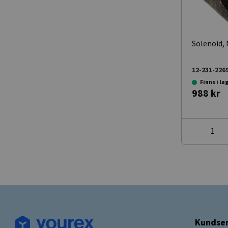
Solenoid,
12-231-226
Finns i la
988 kr
Kundser