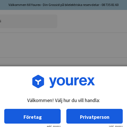
Välkommen till Yourex - Din Grossist på bilelektriska reservdelar - 08 735 81 60
Artikelnr: 12-231-2267
Solenoid, Nikko 0-47100
Välkommen! Välj hur du vill handla:
Teknisk info:
24V - 6.0 / 7.4 / 7.5kw, 3 term.
Företag
Privatperson
exkl. moms
inkl. moms