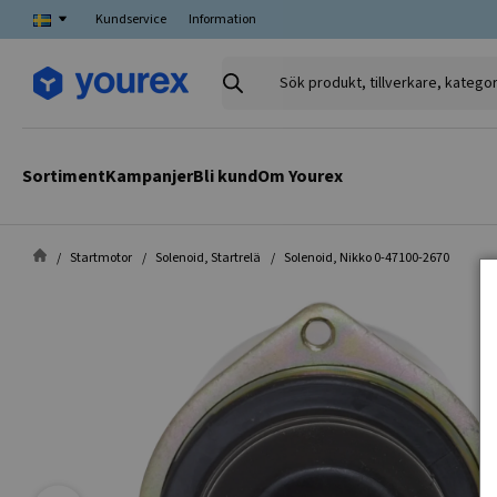
Kundservice
Information
Sök
produkt,
tillverkare,
kategori
Sortiment
Kampanjer
Bli kund
Om Yourex
Startmotor
Solenoid, Startrelä
Solenoid, Nikko 0-47100-2670