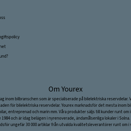
oss
giftspolicy
ghet
 kund?
Om Yourex
ag inom bilbranschen som är specialiserade på bilelektriska reservdelar. 
aden för bilelektriska reservdelar. Yourex marknadsför det mesta inom bil
stbilar, entreprenad och marin mm. Våra produkter säljs till kunder runt om
984 och är idag belägen i nyrenoverade, ändamålsenliga lokaler i Solna. V
sför ungefär 30 000 artiklar från utvalda kvalitetsleverantörer runt om i 