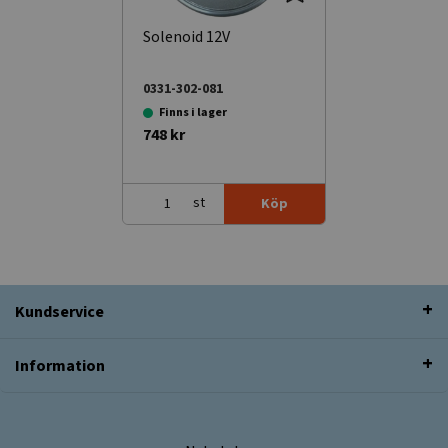
Solenoid 12V
0331-302-081
Finns i lager
748 kr
st
Köp
Kundservice
Information