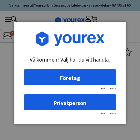
Välkommen till Yourex - Din Grossist på bilelektriska reservdelar - 08 735 81 60
Sök
Fordon:
Inget fordon valt
▼
produkt,
tillverkare,
kategori
Välkommen! Välj hur du vill handla:
Företag
exkl. moms
Privatperson
inkl. moms