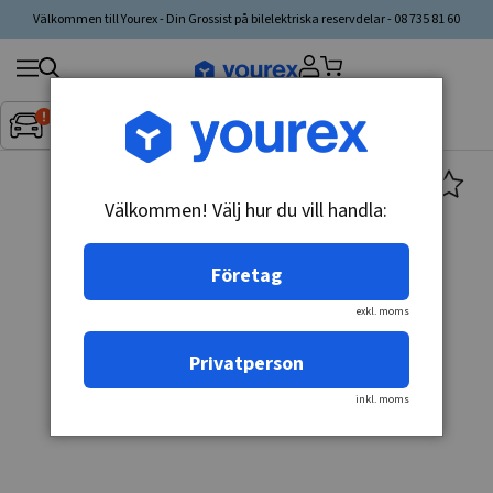
Välkommen till Yourex - Din Grossist på bilelektriska reservdelar - 08 735 81 60
Sök
Fordon:
Inget fordon valt
▼
produkt,
tillverkare,
kategori
Välkommen! Välj hur du vill handla:
Företag
exkl. moms
Privatperson
inkl. moms