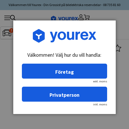
Välkommen till Yourex - Din Grossist på bilelektriska reservdelar - 08 735 81 60
Sök
Fordon:
Inget fordon valt
▼
produkt,
tillverkare,
kategori
Välkommen! Välj hur du vill handla:
Företag
exkl. moms
Privatperson
inkl. moms