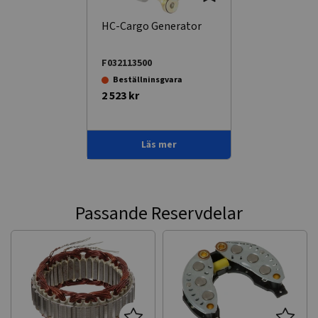
HC-Cargo Generator
F032113500
Beställninsgvara
2 523 kr
Läs mer
Passande Reservdelar