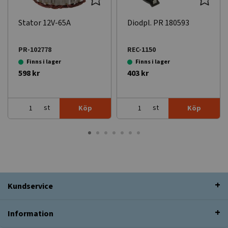
Stator 12V-65A
Diodpl. PR 180593
PR-102778
REC-1150
Finns i lager
Finns i lager
598 kr
403 kr
st
st
Köp
Köp
Kundservice
Information