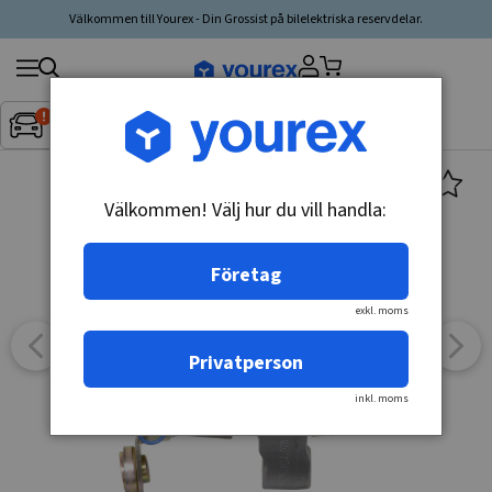
Välkommen till Yourex - Din Grossist på bilelektriska reservdelar.
Sök
Fordon:
Inget fordon valt
▼
produkt,
tillverkare,
kategori
Välkommen! Välj hur du vill handla:
Företag
exkl. moms
Privatperson
inkl. moms