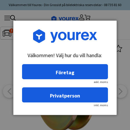
Välkommen till Yourex - Din Grossist på bilelektriska reservdelar - 08 735 81 60
Sök
Fordon:
Inget fordon valt
▼
produkt,
tillverkare,
kategori
Välkommen! Välj hur du vill handla:
Företag
exkl. moms
Privatperson
inkl. moms