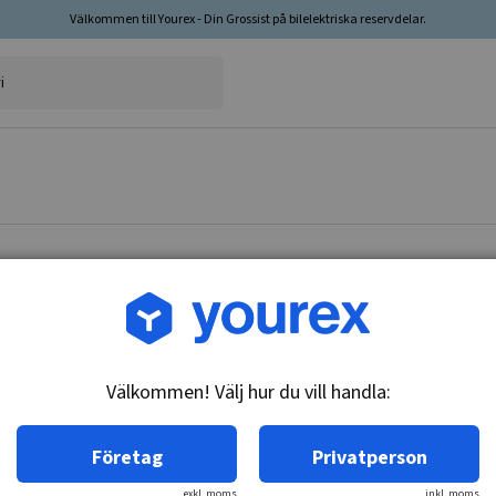
Välkommen till Yourex - Din Grossist på bilelektriska reservdelar.
Artikelnr: 45-201-0102
Remskiva 17x73x10, Mits
Välkommen! Välj hur du vill handla:
Teknisk info:
1 spår
Företag
Privatperson
exkl. moms
inkl. moms