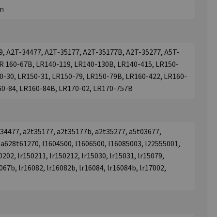
an
9, A2T-34477, A2T-35177, A2T-35177B, A2T-35277, A5T-
LR 160-67B, LR140-119, LR140-130B, LR140-415, LR150-
0-30, LR150-31, LR150-79, LR150-79B, LR160-422, LR160-
60-84, LR160-84B, LR170-02, LR170-757B
t34477, a2t35177, a2t35177b, a2t35277, a5t03677,
a628t61270, l1604500, l1606500, l16085003, l22555001,
0202, lr150211, lr150212, lr15030, lr15031, lr15079,
067b, lr16082, lr16082b, lr16084, lr16084b, lr17002,