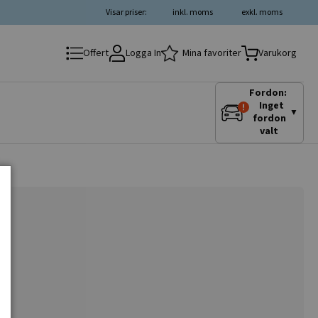
Visar priser:
inkl. moms
exkl. moms
Logga In
Mina favoriter
Offert
Varukorg
Fordon:
Inget
▼
fordon
valt
.