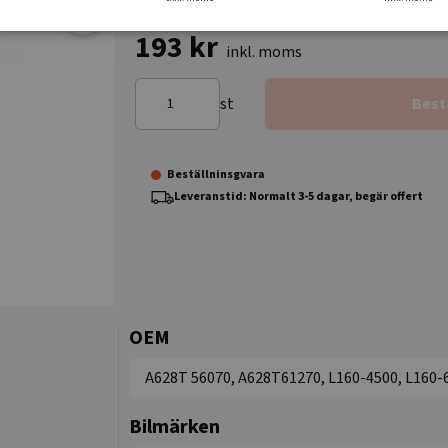
193 kr
inkl. moms
st
Best
Beställninsgvara
Leveranstid: Normalt 3-5 dagar, begär offert
OEM
A628T 56070, A628T61270, L160-4500, L160-
Bilmärken