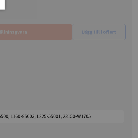
ällninsgvara
Lägg till i offert
6500, L160-85003, L225-55001, 23150-W1705