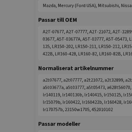
Mazda, Mercury (Ford USA), Mitsubishi, Niss
Passar till OEM
A2T-07677, A2T-07777, A2T-21072, A2T-3289
03677, A5T-03677A, A5T-03777, A5T-05473, 
125, LR150-202, LR150-211, LR150-212, LR15
422B, LR160-428, LR160-82, LR160-82B, LR1
Normaliserat artikelnummer
a2t07677, a2t07777, a2t21072, a2t32899, a2
a5t03677a, a5t03777, a5t05473, a628t56070, 
lr140119, lr140130b, lr140415, lr150125, lr15
lr15079b, lr160422, lr160422b, lr160428, lr16
lr170757b, 23150w1705, 452010102
Passar modeller