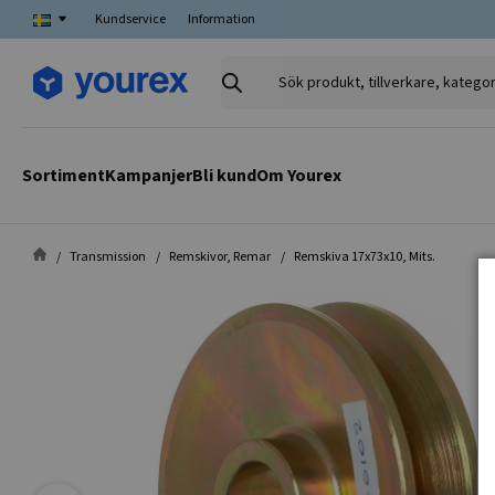
Kundservice
Information
Sök
produkt,
tillverkare,
kategori
Sortiment
Kampanjer
Bli kund
Om Yourex
Transmission
Remskivor, Remar
Remskiva 17x73x10, Mits.