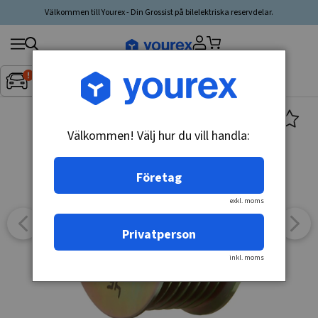
Välkommen till Yourex - Din Grossist på bilelektriska reservdelar.
Sök
Fordon:
Inget fordon valt
▼
produkt,
tillverkare,
kategori
Välkommen! Välj hur du vill handla:
Företag
exkl. moms
Privatperson
inkl. moms