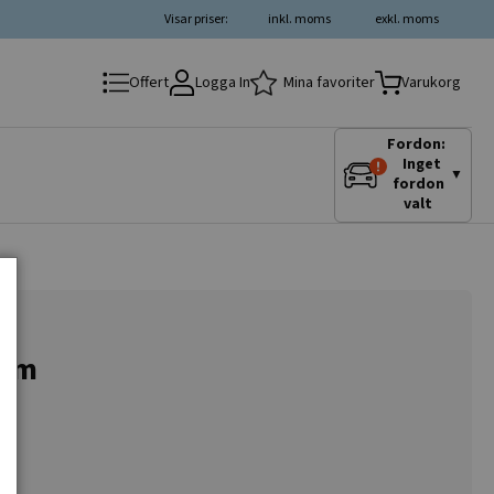
Visar priser:
inkl. moms
exkl. moms
Logga In
Mina favoriter
Offert
Varukorg
Fordon:
Inget
▼
fordon
valt
 mm