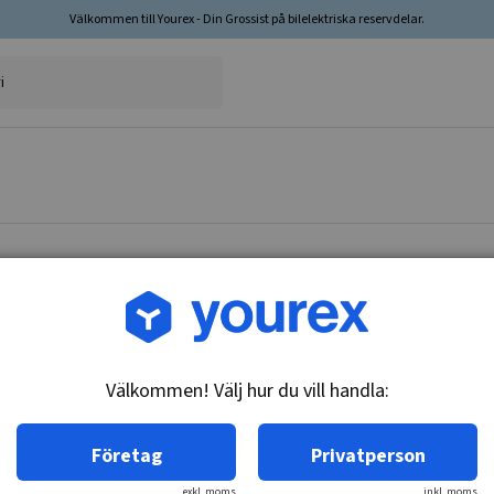
Välkommen till Yourex - Din Grossist på bilelektriska reservdelar.
Artikelnr: 45-051-0030
Remskiva 17x59.6x23.7
Välkommen! Välj hur du vill handla:
Teknisk info:
4 spår
Företag
Privatperson
exkl. moms
inkl. moms