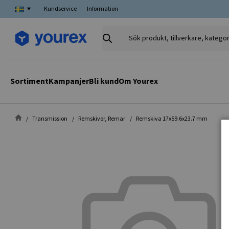
Kundservice
Information
Sök
produkt,
tillverkare,
kategori
Sortiment
Kampanjer
Bli kund
Om Yourex
Transmission
Remskivor, Remar
Remskiva 17x59.6x23.7 mm