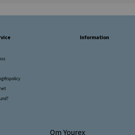
vice
Information
oss
giftspolicy
ghet
 kund?
Om Yourex