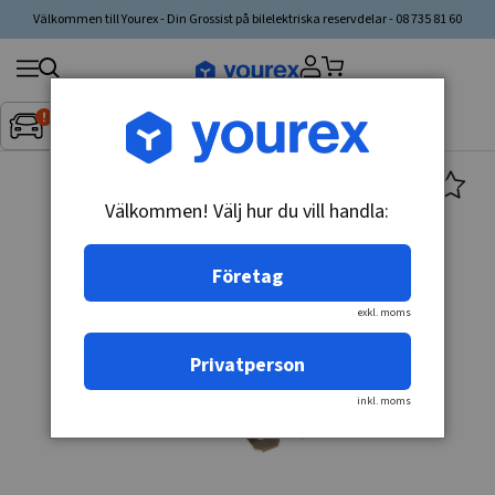
Välkommen till Yourex - Din Grossist på bilelektriska reservdelar - 08 735 81 60
Sök
Fordon:
Inget fordon valt
▼
produkt,
tillverkare,
kategori
Välkommen! Välj hur du vill handla:
Företag
exkl. moms
Privatperson
inkl. moms