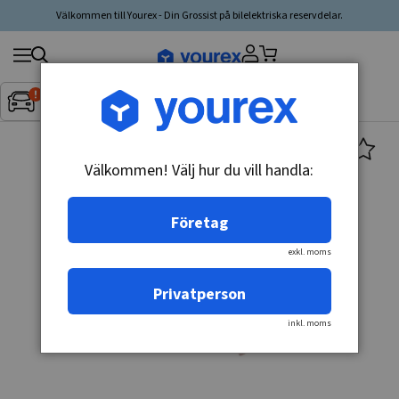
Välkommen till Yourex - Din Grossist på bilelektriska reservdelar.
Sök
Fordon:
Inget fordon valt
▼
produkt,
tillverkare,
kategori
Välkommen! Välj hur du vill handla:
Företag
exkl. moms
Privatperson
inkl. moms