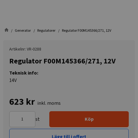
Generator
Regulatorer
Regulator F00M145366/271, 12V
Artikelnr: VR-0288
Regulator F00M145366/271, 12V
Teknisk info:
14V
623 kr
inkl. moms
st
Köp
Lägg till i offert