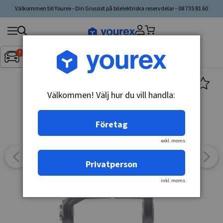
Välkommen till Yourex - Din Grossist på bilelektriska reservdelar - 08 735 81 60
Sök
Fordon:
Inget fordon valt
▼
produkt,
tillverkare,
kategori
Välkommen! Välj hur du vill handla:
Företag
exkl. moms
Privatperson
inkl. moms