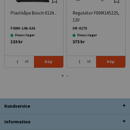
Plastkåpa Bosch 0124...
Regulator F00M145225,
12V
F00M-146-626
VR-0275
Finns i lager
Finns i lager
133 kr
373 kr
st
st
Köp
Köp
Kundservice
Information