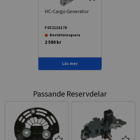
HC-Cargo Generator
F032116170
Beställninsgvara
2 580 kr
Läs mer
Passande Reservdelar