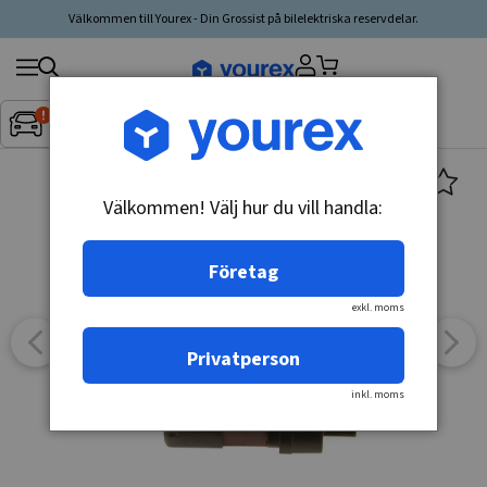
Välkommen till Yourex - Din Grossist på bilelektriska reservdelar.
Sök
Fordon:
Inget fordon valt
▼
produkt,
tillverkare,
kategori
Välkommen! Välj hur du vill handla:
Företag
exkl. moms
Privatperson
inkl. moms