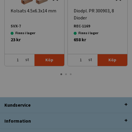
Kolsats 4.5x6.3x14 mm
Diodpl. PR 300903, 8
Dioder
SVX-7
REC-1169
Finns i lager
Finns i lager
23 kr
658 kr
st
st
Köp
Köp
Kundservice
Information