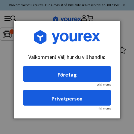
Välkommen till Yourex - Din Grossist på bilelektriska reservdelar - 08 735 81 60
Sök
Fordon:
Inget fordon valt
▼
produkt,
tillverkare,
kategori
Välkommen! Välj hur du vill handla:
Företag
exkl. moms
Privatperson
inkl. moms