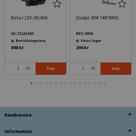
Rotor 12V-30/40A
Diodpl. MM 74878691
SE-71151603
REC-2050
Beställningsvara
Finns i lager
898 kr
294 kr
st
st
Köp
Köp
Kundservice
Information