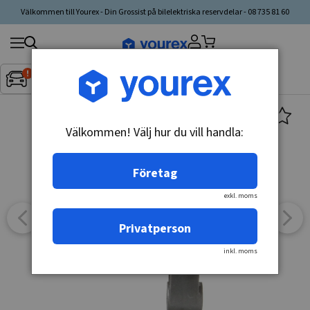
Välkommen till Yourex - Din Grossist på bilelektriska reservdelar - 08 735 81 60
Sök
Fordon:
Inget fordon valt
▼
produkt,
tillverkare,
kategori
Välkommen! Välj hur du vill handla:
Företag
exkl. moms
Privatperson
inkl. moms