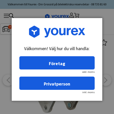
Välkommen till Yourex - Din Grossist på bilelektriska reservdelar - 08 735 81 60
Sök
Fordon:
Inget fordon valt
▼
produkt,
tillverkare,
kategori
Välkommen! Välj hur du vill handla:
Företag
exkl. moms
Privatperson
inkl. moms