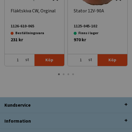
Fläktskiva CW, Orginal
Stator 12V-90A
1126-610-065
1125-045-102
Beställningsvara
Finns i lager
231 kr
970 kr
st
st
Köp
Köp
Kundservice
Information