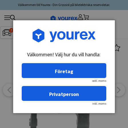
Välkommen till Yourex - Din Grossist på bilelektriska reservdelar.
Sök
Fordon:
Inget fordon valt
▼
produkt,
tillverkare,
kategori
Välkommen! Välj hur du vill handla:
Företag
exkl. moms
Privatperson
inkl. moms