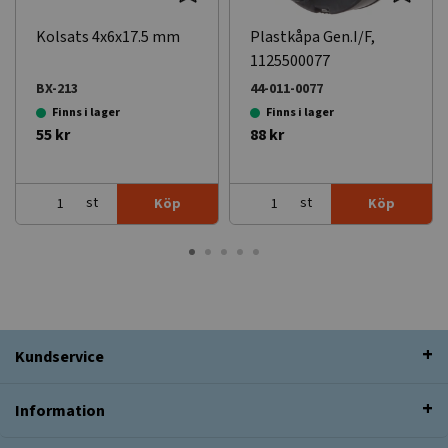
Kolsats 4x6x17.5 mm
Plastkåpa Gen.I/F,
1125500077
BX-213
44-011-0077
Finns i lager
Finns i lager
55 kr
88 kr
st
st
Köp
Köp
Kundservice
Information