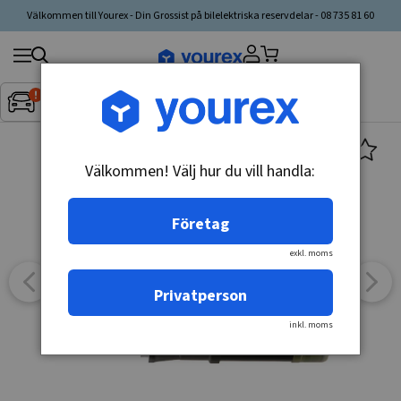
Välkommen till Yourex - Din Grossist på bilelektriska reservdelar - 08 735 81 60
Sök
Fordon:
Inget fordon valt
▼
produkt,
tillverkare,
kategori
Välkommen! Välj hur du vill handla:
Företag
exkl. moms
Privatperson
inkl. moms