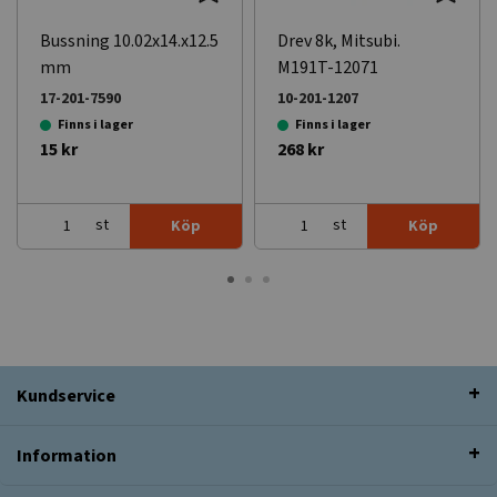
Bussning 10.02x14.x12.5
Drev 8k, Mitsubi.
mm
M191T-12071
17-201-7590
10-201-1207
Finns i lager
Finns i lager
15 kr
268 kr
st
st
Köp
Köp
Kundservice
Information