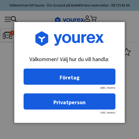
Välkommen till Yourex - Din Grossist på bilelektriska reservdelar - 08 735 81 60
Sök
Fordon:
Inget fordon valt
▼
produkt,
tillverkare,
kategori
Välkommen! Välj hur du vill handla:
Företag
exkl. moms
Privatperson
inkl. moms