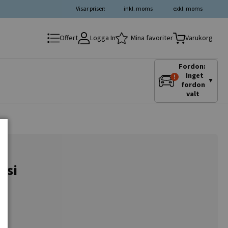
Visar priser:
inkl. moms
exkl. moms
Logga In
Mina favoriter
Offert
Varukorg
Fordon:
Inget
▼
fordon
valt
esi