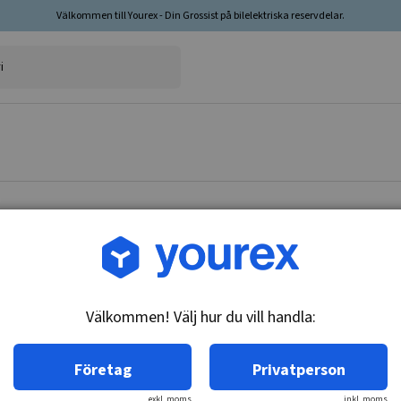
Välkommen till Yourex - Din Grossist på bilelektriska reservdelar.
Artikelnr: 85-2220
Minirelä 12V-40A, 5 stift,r
Välkommen! Välj hur du vill handla:
Teknisk info:
12V-40A, 5 stift med resistor
Företag
Privatperson
exkl. moms
inkl. moms