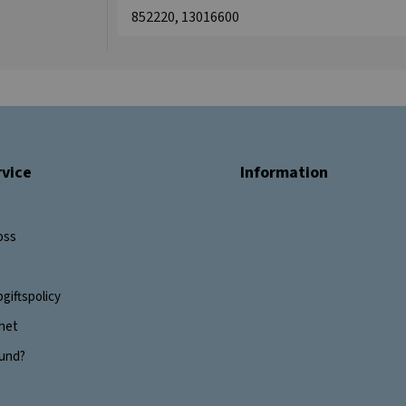
852220, 13016600
vice
Information
oss
giftspolicy
ghet
 kund?