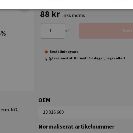
88 kr
inkl. moms
st
Best
Beställninsgvara
Leveranstid: Normalt 3-5 dagar, begär offert
OEM
 term. NO,
13 016 600
Normaliserat artikelnummer