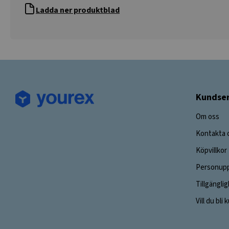
Ladda ner produktblad
Kundser
Om oss
Kontakta 
Köpvillkor
Personupp
Tillgängli
Vill du bli