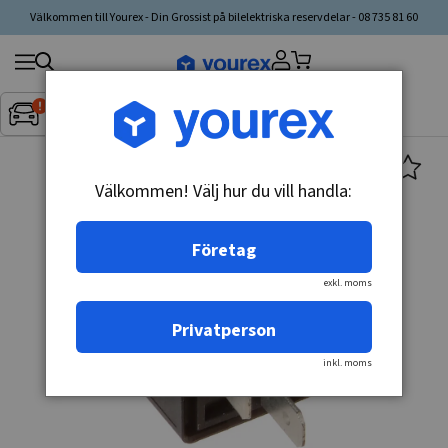
Välkommen till Yourex - Din Grossist på bilelektriska reservdelar - 08 735 81 60
Sök
Fordon:
Inget fordon valt
▼
produkt,
tillverkare,
kategori
Välkommen! Välj hur du vill handla:
Företag
exkl. moms
Privatperson
inkl. moms