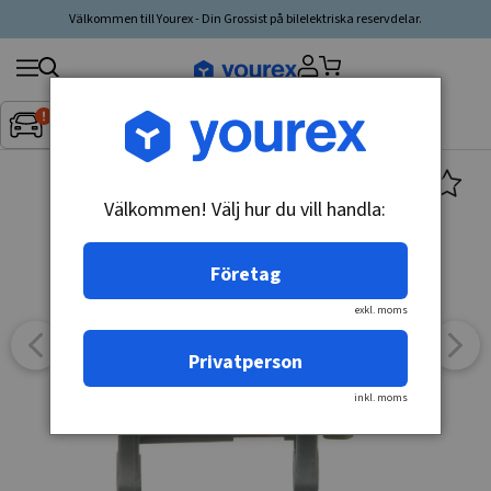
Välkommen till Yourex - Din Grossist på bilelektriska reservdelar.
Sök
Fordon:
Inget fordon valt
▼
produkt,
tillverkare,
kategori
Välkommen! Välj hur du vill handla:
Företag
exkl. moms
Privatperson
inkl. moms