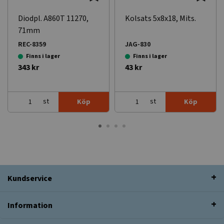
Diodpl. A860T 11270,
Kolsats 5x8x18, Mits.
71mm
REC-8359
JAG-830
Finns i lager
Finns i lager
343 kr
43 kr
st
st
Köp
Köp
Kundservice
Information