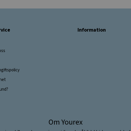
vice
Information
oss
giftspolicy
ghet
 kund?
Om Yourex