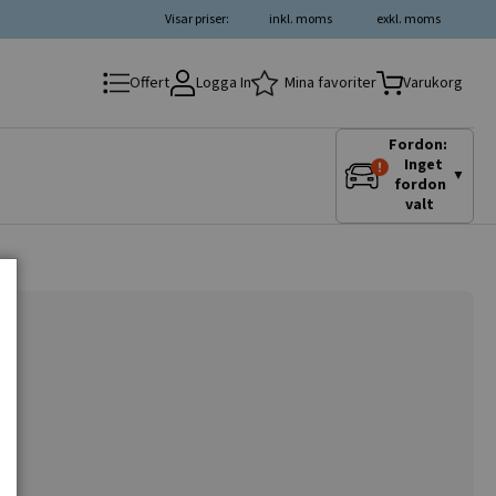
Visar priser:
inkl. moms
exkl. moms
Logga In
Mina favoriter
Offert
Varukorg
Fordon:
Inget
▼
fordon
valt
G