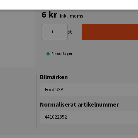
6 kr
inkl. moms
st
Finns i lager
Bilmärken
Ford USA
Normaliserat artikelnummer
441022852