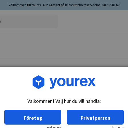
Välkommen till Yourex - Din Grossist på bilelektriska reservdelar - 08 735 81 60
Artikelnr: 44-102-2852
Lock Terminal B+, Ford 6
Välkommen! Välj hur du vill handla:
Teknisk info:
Lock Terminal B+ O.
Företag
Privatperson
exkl. moms
inkl. moms