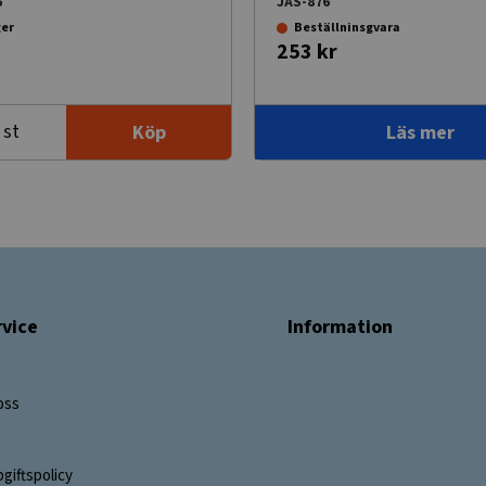
6
JAS-876
ger
Beställninsgvara
253 kr
st
Köp
Läs mer
vice
Information
oss
giftspolicy