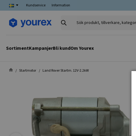
Kundservice
Information
Sök
produkt,
tillverkare,
kategori
Sortiment
Kampanjer
Bli kund
Om Yourex
Startmotor
Land Rover Startm. 12V-2.2kW