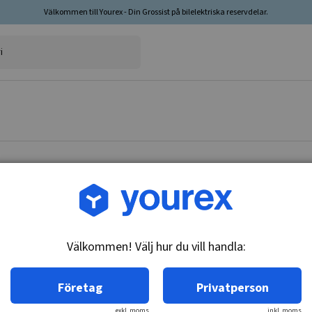
Välkommen till Yourex - Din Grossist på bilelektriska reservdelar.
Artikelnr: 91-484-1240
Land Rover Startm. 12V-
Välkommen! Välj hur du vill handla:
Teknisk info:
12V - 2.2kW, 9k
Företag
Privatperson
exkl. moms
inkl. moms