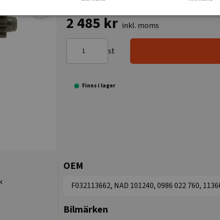
2 485 kr
inkl. moms
st
Finns i lager
OEM
k
F032113662, NAD 101240, 0986 022 760, 1136
Bilmärken