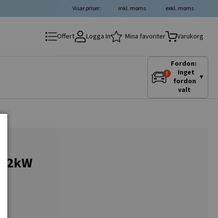
Visar priser:
inkl. moms
exkl. moms
Logga In
Mina favoriter
Offert
Varukorg
Fordon:
Inget
▼
fordon
valt
2.2kW