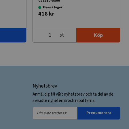
028510-5800
Finns i lager
418 kr
st
Köp
Nyhetsbrev
Anmäl dig till vårt nyhetsbrev och ta del av de
senaste nyheterna och rabatterna.
Din
Prenumerera
e-
postadress: