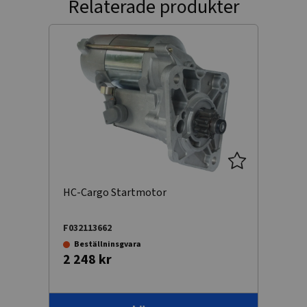
Relaterade produkter
HC-Cargo Startmotor
F032113662
Beställninsgvara
2 248 kr