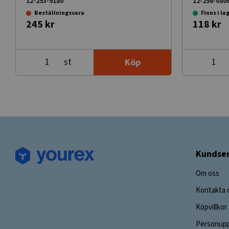
12-253-9180
12-256-080
Beställningsvara
Finns i la
245 kr
118 kr
st
Köp
Kundser
Om oss
Kontakta 
Köpvillkor
Personupp