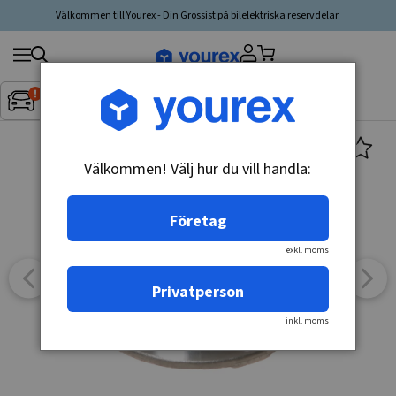
Välkommen till Yourex - Din Grossist på bilelektriska reservdelar.
Sök
Fordon:
Inget fordon valt
▼
produkt,
tillverkare,
kategori
Välkommen! Välj hur du vill handla:
Företag
exkl. moms
Privatperson
inkl. moms