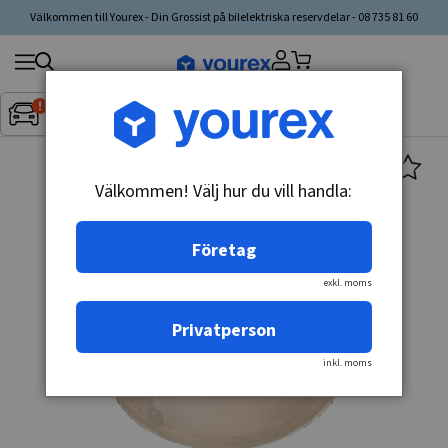
Välkommen till Yourex - Din Grossist på bilelektriska reservdelar - 08 735 81 60
Sök
Fordon:
Inget fordon valt
▼
produkt,
tillverkare,
kategori
Välkommen! Välj hur du vill handla:
Företag
exkl. moms
Privatperson
inkl. moms