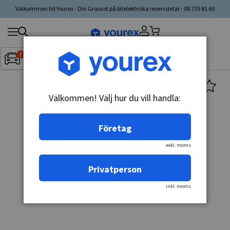
Välkommen till Yourex - Din Grossist på bilelektriska reservdelar - 08 735 81 60
Sök
Fordon:
Inget fordon valt
▼
produkt,
tillverkare,
kategori
Välkommen! Välj hur du vill handla:
Företag
exkl. moms
Privatperson
inkl. moms