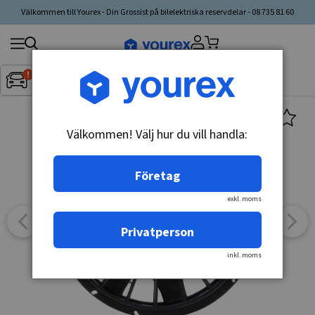
Välkommen till Yourex - Din Grossist på bilelektriska reservdelar - 08 735 81 60
Sök
Fordon:
Inget fordon valt
▼
produkt,
tillverkare,
kategori
Välkommen! Välj hur du vill handla:
Företag
exkl. moms
Privatperson
inkl. moms