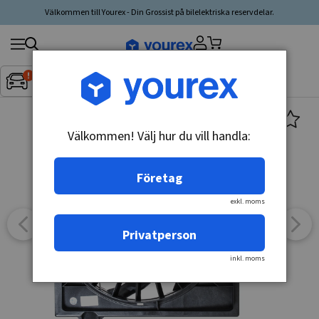
Välkommen till Yourex - Din Grossist på bilelektriska reservdelar.
Sök
Fordon:
Inget fordon valt
▼
produkt,
tillverkare,
kategori
Välkommen! Välj hur du vill handla:
Företag
exkl. moms
Privatperson
inkl. moms