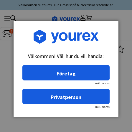
Välkommen till Yourex - Din Grossist på bilelektriska reservdelar.
Sök
Fordon:
Inget fordon valt
▼
produkt,
tillverkare,
kategori
Välkommen! Välj hur du vill handla:
Företag
exkl. moms
Privatperson
inkl. moms