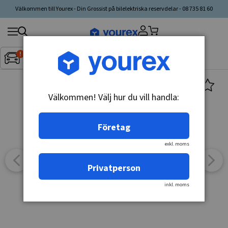
Välkommen till Yourex - Din Grossist på bilelektriska reservdelar - 08 735 81 60
Sök
Fordon:
Inget fordon valt
▼
produkt,
tillverkare,
kategori
Välkommen! Välj hur du vill handla:
Företag
exkl. moms
Privatperson
inkl. moms