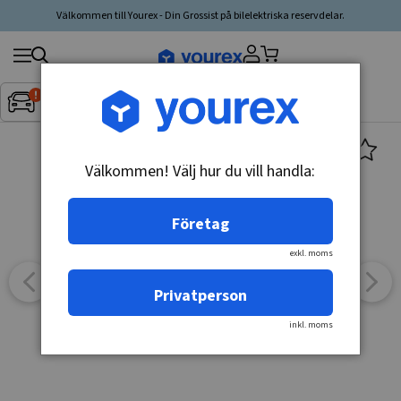
Välkommen till Yourex - Din Grossist på bilelektriska reservdelar.
Sök
Fordon:
Inget fordon valt
▼
produkt,
tillverkare,
kategori
Välkommen! Välj hur du vill handla:
Företag
exkl. moms
Privatperson
inkl. moms