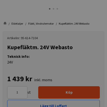
Eldetaljer
Fläkt, Vindrutemotor
Kupefläktm. 24V Webasto
Artikelnr: 95-614-7104
Kupefläktm. 24V Webasto
Teknisk info:
24V
1 439 kr
inkl. moms
st
Köp
Lägg till i offert