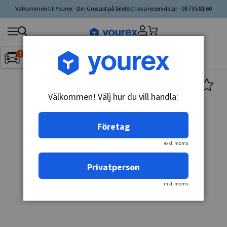
Välkommen till Yourex - Din Grossist på bilelektriska reservdelar - 08 735 81 60
Sök
Fordon:
Inget fordon valt
▼
produkt,
tillverkare,
kategori
Välkommen! Välj hur du vill handla:
Företag
exkl. moms
Privatperson
inkl. moms