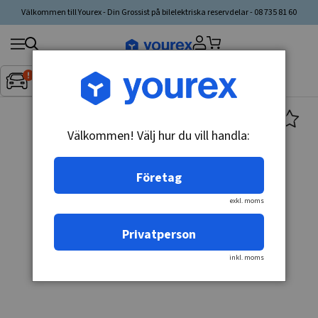
Välkommen till Yourex - Din Grossist på bilelektriska reservdelar - 08 735 81 60
Sök
Fordon:
Inget fordon valt
▼
produkt,
tillverkare,
kategori
Välkommen! Välj hur du vill handla:
Företag
exkl. moms
Privatperson
inkl. moms