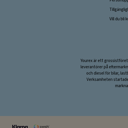
Personupp
Tillgängli
Vill du bli
Yourex är ett grossistföret
leverantörer på eftermarkn
och diesel för bilar, la
Verksamheten startade 1
marknad