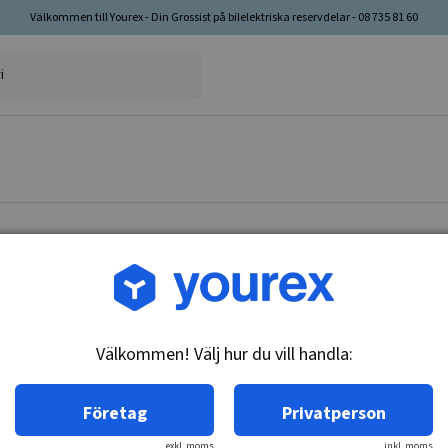
Välkommen till Yourex - Din Grossist på bilelektriska reservdelar - 08 735 81 60
Artikelnr: 96-400-9510
Kondensorfläkt Nissan P
Välkommen! Välj hur du vill handla:
Teknisk info:
12V
Företag
Privatperson
exkl. moms
inkl. moms