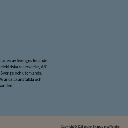
Vi är en av Sveriges ledande
elektriska reservdelar, A/C
 i Sverige och utomlands.
i är ca 12 anställda och
världen.
Copyright © 2026 Yourex Skapad med
Vendre