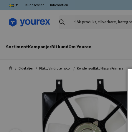
Kundservice
Information
Sök
produkt,
tillverkare,
kategori
Sortiment
Kampanjer
Bli kund
Om Yourex
Eldetaljer
Fläkt, Vindrutemotor
Kondensorfläkt Nissan Primera