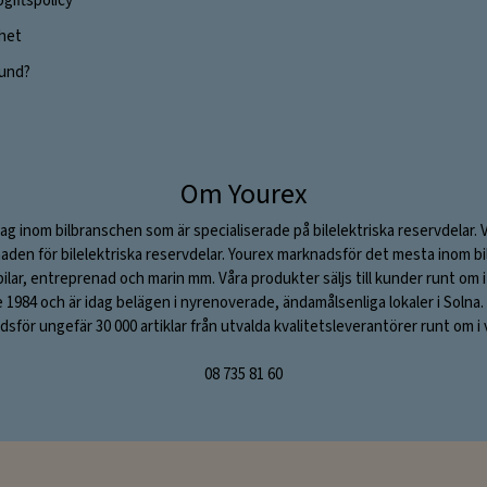
giftspolicy
ghet
 kund?
Om Yourex
ag inom bilbranschen som är specialiserade på bilelektriska reservdelar. 
aden för bilelektriska reservdelar. Yourex marknadsför det mesta inom bil
stbilar, entreprenad och marin mm. Våra produkter säljs till kunder runt om
984 och är idag belägen i nyrenoverade, ändamålsenliga lokaler i Solna. V
sför ungefär 30 000 artiklar från utvalda kvalitetsleverantörer runt om i 
08 735 81 60