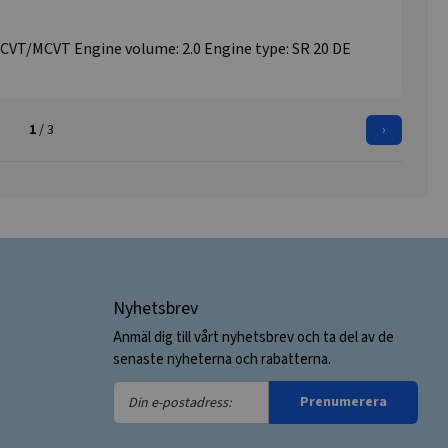
T/CVT/MCVT Engine volume: 2.0 Engine type: SR 20 DE
1
/ 3
›
Nyhetsbrev
Anmäl dig till vårt nyhetsbrev och ta del av de
senaste nyheterna och rabatterna.
Din
Prenumerera
e-
postadress: