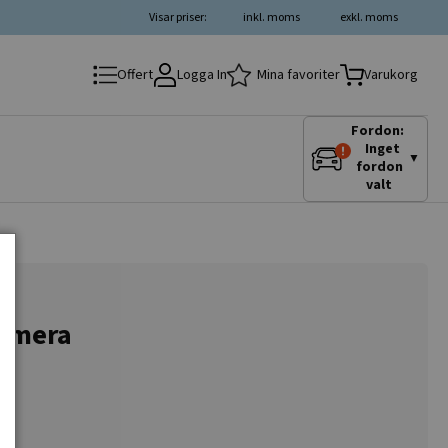
Visar priser:
inkl. moms
exkl. moms
Logga In
Mina favoriter
Offert
Varukorg
Fordon:
Inget
▼
fordon
valt
rimera