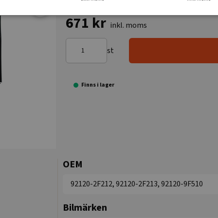
671 kr
inkl. moms
st
Finns i lager
OEM
92120-2F212, 92120-2F213, 92120-9F510
Bilmärken