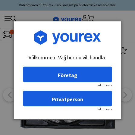
Välkommen till Yourex - Din Grossist på bilelektriska reservdelar.
Sök
Fordon:
Inget fordon valt
▼
produkt,
tillverkare,
kategori
Välkommen! Välj hur du vill handla:
Företag
exkl. moms
Privatperson
inkl. moms