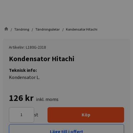
Tändning
Tändningsdelar
Kondensator Hitachi
Artikelnr: L180G-2318
Kondensator Hitachi
Teknisk info:
Kondensator L.
126 kr
inkl. moms
st
Köp
Lägg till i offert