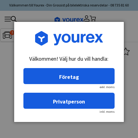
Välkommen till Yourex - Din Grossist på bilelektriska reservdelar - 08 735 81 60
Sök
Fordon:
Inget fordon valt
▼
produkt,
tillverkare,
kategori
Välkommen! Välj hur du vill handla:
Företag
exkl. moms
Privatperson
inkl. moms