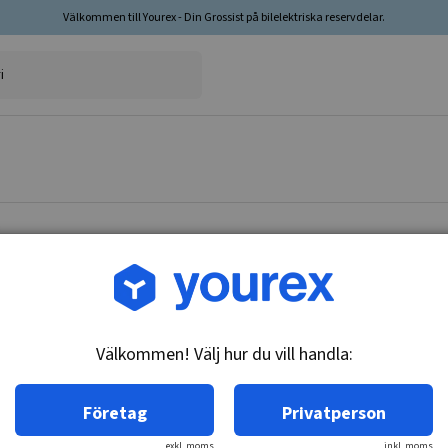
Välkommen till Yourex - Din Grossist på bilelektriska reservdelar.
Artikelnr: 2120-5310
Kolhållare 12V
Välkommen! Välj hur du vill handla:
Teknisk info:
12V
Företag
Privatperson
exkl. moms
inkl. moms