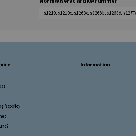
Normaliserat artikelnummer
s1219, s1219c, s1263c, s1268b, s1268d, s1277
vice
Information
oss
giftspolicy
ghet
 kund?