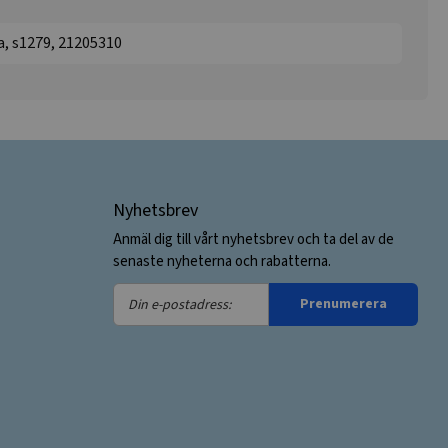
a, s1279, 21205310
Nyhetsbrev
Anmäl dig till vårt nyhetsbrev och ta del av de
senaste nyheterna och rabatterna.
Din
Prenumerera
e-
postadress: