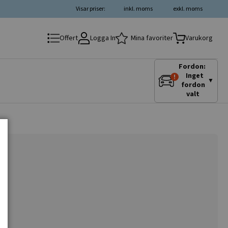
Visar priser:
inkl. moms
exkl. moms
Logga In
Mina favoriter
Offert
Varukorg
Fordon:
Inget
▼
fordon
valt