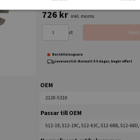
726 kr
inkl. moms
st
Best
Beställninsgvara
Leveranstid: Normalt 3-5 dagar, begär offert
OEM
2120-5310
Passar till OEM
S12-19, S12-19C, S12-63C, S12-68B, S12-68D,