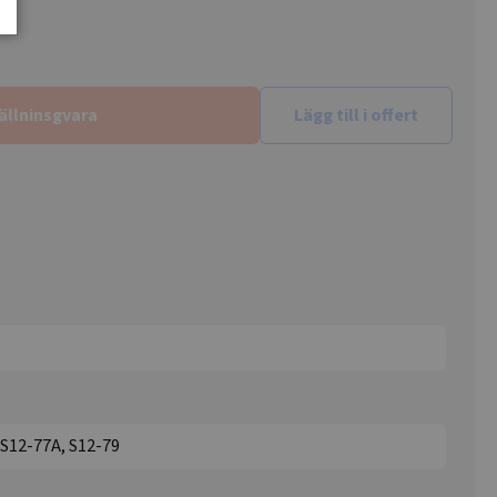
ällninsgvara
Lägg till i offert
 S12-77A, S12-79