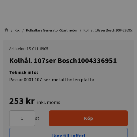
Kol
Kolhållare Generator-Startmotor
Kolhål. 107ser Bosch1004336951
Artikelnr: 15-011-6905
Kolhål. 107ser Bosch1004336951
Teknisk info:
Passar 0001 107. ser. metall boten platta
253 kr
inkl. moms
st
Köp
Lägg till i offert