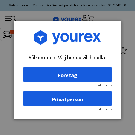
Välkommen till Yourex - Din Grossist på bilelektriska reservdelar - 08 735 81 60
Sök
Fordon:
Inget fordon valt
▼
produkt,
tillverkare,
kategori
Välkommen! Välj hur du vill handla:
Företag
exkl. moms
Privatperson
inkl. moms